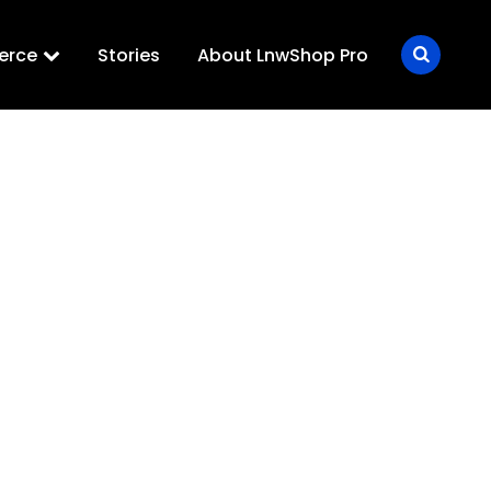
erce
Stories
About LnwShop Pro