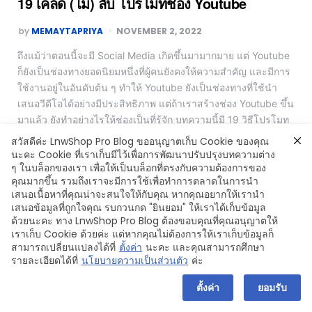
19 เคล็ด (ไม่) ลับ โปรโมทช่อง Youtube
by
MEMAYTAPRIYA
NOVEMBER 2, 2022
ถึงแม้ว่าตอนนี้จะมี Social Media เกิดขึ้นมามากมาย แต่ Youtube
ก็ยังเป็นช่องทางยอดนิยมหนึ่งที่ผู้คนยังคงให้ความสำคัญ และมีการ
ใช้งานอยู่ในอันดับต้น ๆ ทำให้ Youtube ยังเป็นช่องทางที่ใช้นำ
เสนอวีดีโอได้อย่างมีประสิทธิภาพ แต่ถ้าเราสร้างช่อง Youtube ขึ้น
มาแล้ว ยังทำอย่างไรให้ช่องเป็นที่รู้จัก บทความนี้มี 19 วิธีโปรโมท
ช่อง Youtube มาฝากกันค่ะ
สวัสดีค่ะ LnwShop Pro Blog ขออนุญาตเก็บ Cookie ของคุณ
นะคะ Cookie ที่เราเก็บมีไว้เพื่อการพัฒนาปรับปรุงบทความต่าง
Read More
ๆ ในบล็อกของเรา เพื่อให้เป็นบล็อกที่ตรงกับความต้องการของ
คุณมากขึ้น รวมถึงเราจะมีการใช้เพื่อทำการตลาดในการนำ
เสนอเนื้อหาที่คุณน่าจะสนใจให้กับคุณ หากคุณอยากให้เรานำ
เสนอข้อมูลที่ถูกใจคุณ รบกวนกด "ยินยอม" ให้เราได้เก็บข้อมูล
ด้วยนะคะ ทาง LnwShop Pro Blog ต้องขอบคุณที่คุณอนุญาตให้
เราเก็บ Cookie ด้วยค่ะ แต่หากคุณไม่ต้องการให้เราเก็บข้อมูลก็
Copyright © 2024 LnwShop Company Limited
สามารถเปลี่ยนแปลงได้ที่
ตั้งค่า
นะคะ และคุณสามารถศึกษา
รายละเอียดได้ที่
นโยบายความเป็นส่วนตัว
ค่ะ
ตั้งค่า
ยอมรับ