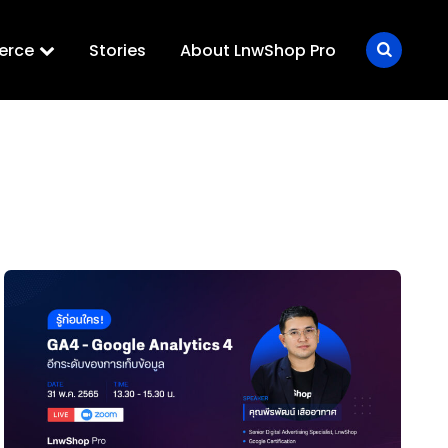
erce
Stories
About LnwShop Pro