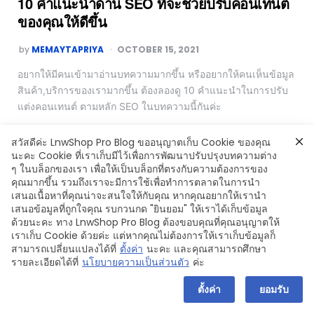
10 คำแนะนำด้าน SEO ที่จะช่วยปรับคอนเทนต์
ของคุณให้ดีขึ้น
by
MEMAYTAPRIYA
OCTOBER 15, 2021
อยากให้มีคนเข้ามาอ่านบทความมากขึ้น หรืออยากให้คนเห็นข้อมูล
สินค้า,บริการของเรามากขึ้น ต้องลองดู 10 คำแนะนำในการปรับ
แต่งคอนเทนต์ ตามหลัก SEO ในบทความนี้กันค่ะ
Read More
สวัสดีค่ะ LnwShop Pro Blog ขออนุญาตเก็บ Cookie ของคุณ
นะคะ Cookie ที่เราเก็บมีไว้เพื่อการพัฒนาปรับปรุงบทความต่าง
ๆ ในบล็อกของเรา เพื่อให้เป็นบล็อกที่ตรงกับความต้องการของ
คุณมากขึ้น รวมถึงเราจะมีการใช้เพื่อทำการตลาดในการนำ
เสนอเนื้อหาที่คุณน่าจะสนใจให้กับคุณ หากคุณอยากให้เรานำ
Copyright © 2024 LnwShop Company Limited
เสนอข้อมูลที่ถูกใจคุณ รบกวนกด "ยินยอม" ให้เราได้เก็บข้อมูล
ด้วยนะคะ ทาง LnwShop Pro Blog ต้องขอบคุณที่คุณอนุญาตให้
เราเก็บ Cookie ด้วยค่ะ แต่หากคุณไม่ต้องการให้เราเก็บข้อมูลก็
สามารถเปลี่ยนแปลงได้ที่
ตั้งค่า
นะคะ และคุณสามารถศึกษา
รายละเอียดได้ที่
นโยบายความเป็นส่วนตัว
ค่ะ
ตั้งค่า
ยอมรับ