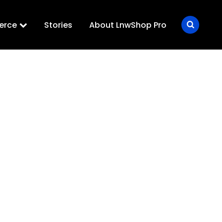
erce
Stories
About LnwShop Pro