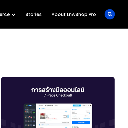
erce
Stories
About LnwShop Pro