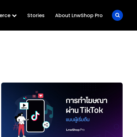
erce
Stories
About LnwShop Pro