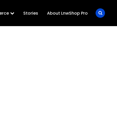
erce
Stories
About LnwShop Pro