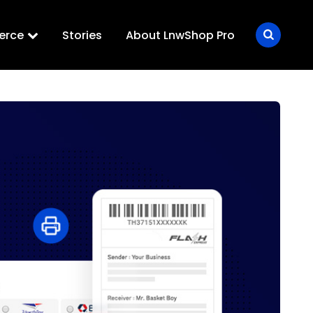
erce
Stories
About LnwShop Pro