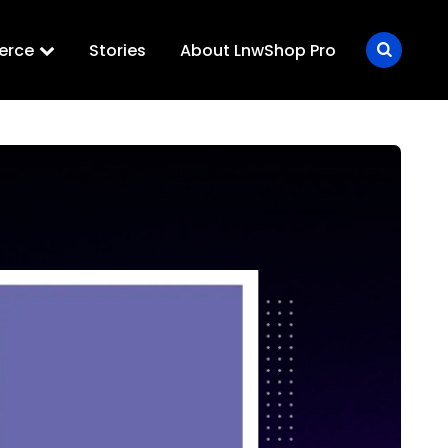
erce
Stories
About LnwShop Pro