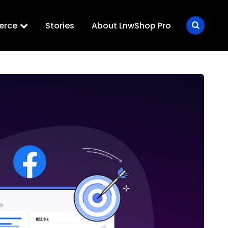
erce
Stories
About LnwShop Pro