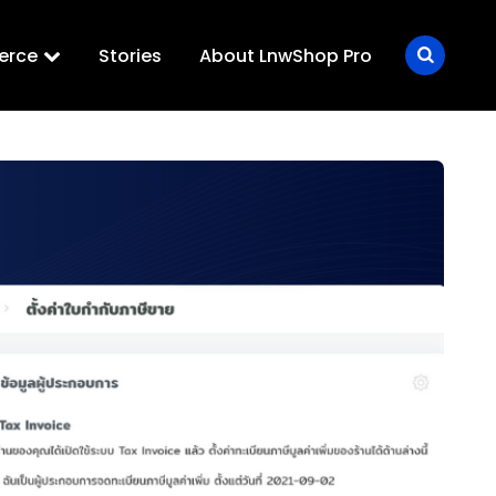
erce
Stories
About LnwShop Pro