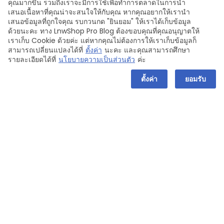
คุณมากขึ้น รวมถึงเราจะมีการใช้เพื่อทำการตลาดในการนำ
สามารถนำข้อมูลไปยื่นเพิ่มเติมกับ
เสนอเนื้อหาที่คุณน่าจะสนใจให้กับคุณ หากคุณอยากให้เรานำ
เสนอข้อมูลที่ถูกใจคุณ รบกวนกด "ยินยอม" ให้เราได้เก็บข้อมูล
ด้วยนะคะ ทาง LnwShop Pro Blog ต้องขอบคุณที่คุณอนุญาตให้
สรรพากรได้เลย
เราเก็บ Cookie ด้วยค่ะ แต่หากคุณไม่ต้องการให้เราเก็บข้อมูลก็
สามารถเปลี่ยนแปลงได้ที่
ตั้งค่า
นะคะ และคุณสามารถศึกษา
รายละเอียดได้ที่
นโยบายความเป็นส่วนตัว
ค่ะ
ตั้งค่า
ยอมรับ
และถ้ามีข้อสงสัยเพิ่มเติม ก็สามารถสอบถามทางทีมที่
ปรึกษาธุรกิจ (LnwShop Pro) ของคุณ หรื
อคลิกที่นี่
หากสนใจใช้งาน LnwShop Pro
บัญชี
ภ.ง.ด.1
ภ.ง.ด.3
ภ.ง.ด.53
ภ.พ.30
ภาษีมูลค่าเพิ่ม