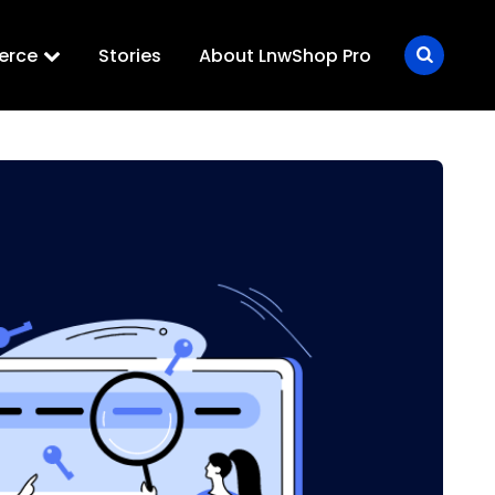
erce
Stories
About LnwShop Pro