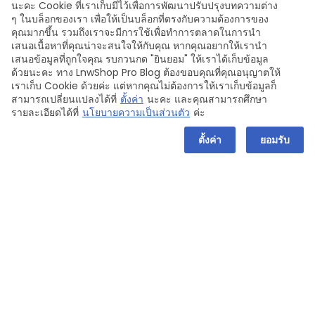
นะคะ Cookie ที่เราเก็บมีไว้เพื่อการพัฒนาปรับปรุงบทความต่าง
กรอกอีเมลและรหัสผ่านที่คุณตั้งไว้
ๆ ในบล็อกของเรา เพื่อให้เป็นบล็อกที่ตรงกับความต้องการของ
คุณมากขึ้น รวมถึงเราจะมีการใช้เพื่อทำการตลาดในการนำ
กดปุ่ม
เข้าสู่ระบบ
เสนอเนื้อหาที่คุณน่าจะสนใจให้กับคุณ หากคุณอยากให้เรานำ
เสนอข้อมูลที่ถูกใจคุณ รบกวนกด "ยินยอม" ให้เราได้เก็บข้อมูล
เข้าสู่ระบบเรียบร้อย
ด้วยนะคะ ทาง LnwShop Pro Blog ต้องขอบคุณที่คุณอนุญาตให้
เราเก็บ Cookie ด้วยค่ะ แต่หากคุณไม่ต้องการให้เราเก็บข้อมูลก็
สามารถเปลี่ยนแปลงได้ที่
ตั้งค่า
นะคะ และคุณสามารถศึกษา
2. กรณีต้องการเข้าสู่ระบบผ่านบัญชี
รายละเอียดได้ที่
นโยบายความเป็นส่วนตัว
ค่ะ
ออนไลน์ Facebook, Line, Gmail หรือ
ตั้งค่า
ยอมรับ
Apple ID
สามารถทำตามขั้นตอน ดังนี้
เข้าสู่หน้าเว็บไซต์
https://Lnw.me
เลือกช่องทางที่ต้องการใช้งาน
กรอกข้อมูลเข้าใช้งานบัญชีในช่องทางที่คุณ
เลือก
กด
ดำเนินการต่อด้วยบัญชีใช้งานของคุณ