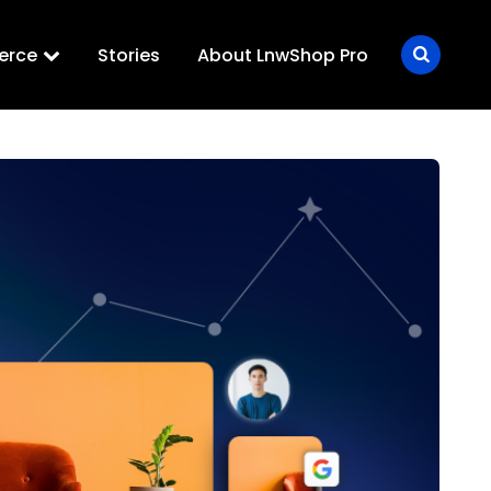
erce
Stories
About LnwShop Pro