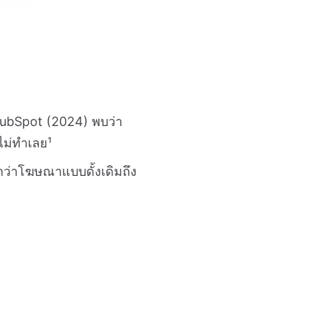
าก HubSpot (2024) พบว่า
่ไม่ทำเลย¹
กว่าโฆษณาแบบดั้งเดิมถึง