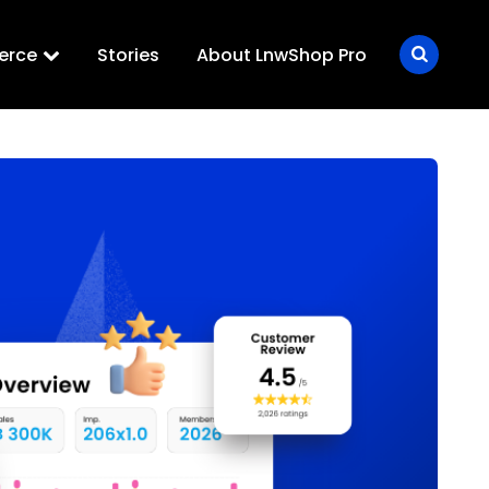
erce
Stories
About LnwShop Pro