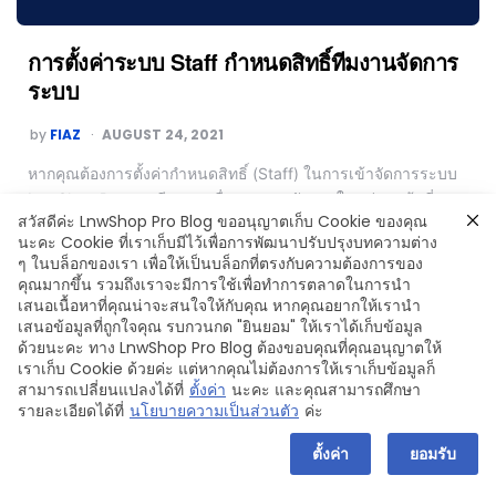
การตั้งค่าระบบ Staff กำหนดสิทธิ์ทีมงานจัดการ
ระบบ
by
FIAZ
AUGUST 24, 2021
หากคุณต้องการตั้งค่ากำหนดสิทธิ์ (Staff) ในการเข้าจัดการระบบ
LnwShop Pro ของทีมงาน เพื่อดูแลและจัดการในแต่ละหน้าที่
สวัสดีค่ะ LnwShop Pro Blog ขออนุญาตเก็บ Cookie ของคุณ
สามารถดำเนินการได้ดังนี้ ข้อมูลสิทธิ์ (Role) ที่สามารถกำหนดได้
นะคะ Cookie ที่เราเก็บมีไว้เพื่อการพัฒนาปรับปรุงบทความต่าง
วิธีการเข้าใช้งานระบบ Staff กำหนดสิทธิ์ และเชิญทีมงาน วิธีการ
ๆ ในบล็อกของเรา เพื่อให้เป็นบล็อกที่ตรงกับความต้องการของ
ยืนยันสิทธิ์ เพื่อเข้าจัดการระบบ (สำหรับทีมงาน)
คุณมากขึ้น รวมถึงเราจะมีการใช้เพื่อทำการตลาดในการนำ
เสนอเนื้อหาที่คุณน่าจะสนใจให้กับคุณ หากคุณอยากให้เรานำ
Read More
เสนอข้อมูลที่ถูกใจคุณ รบกวนกด "ยินยอม" ให้เราได้เก็บข้อมูล
ด้วยนะคะ ทาง LnwShop Pro Blog ต้องขอบคุณที่คุณอนุญาตให้
เราเก็บ Cookie ด้วยค่ะ แต่หากคุณไม่ต้องการให้เราเก็บข้อมูลก็
สามารถเปลี่ยนแปลงได้ที่
ตั้งค่า
นะคะ และคุณสามารถศึกษา
รายละเอียดได้ที่
นโยบายความเป็นส่วนตัว
ค่ะ
Copyright © 2024 LnwShop Company Limited
ตั้งค่า
ยอมรับ