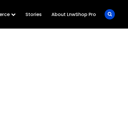
erce
Stories
About LnwShop Pro