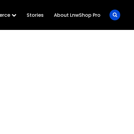
erce
Stories
About LnwShop Pro