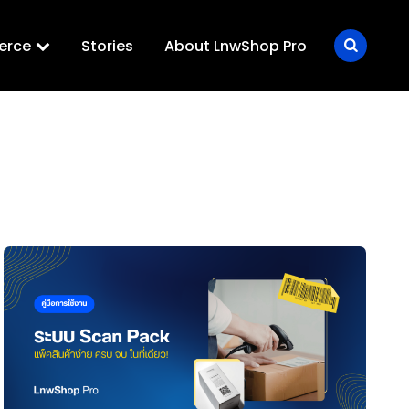
erce
Stories
About LnwShop Pro