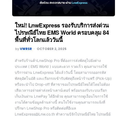
ใหม่! LnwExpress รองรับบริการส่งด่วน
ไปรษณีย์ไทย EMS World ครอบคลุม 84
พื้นที่ทั่วโลกแล้ววันนี้
by
VWRSR
OCTOBER 2, 2025
สำหรับร้านค้าLnwShop Pro ที่ต้องการส่งพัสดุไปยังต่าง
ประเทศ ( EMS World ) แบบสะดวก รวดเร็ว คุณสามารถใช้
บริการผ่าน LnwExpress ได้แล้ววันนี้ โดยสามารถออกรหัส
พัสดุอัตโนมัติ และเรียกรถเข้ารับพัสดุถึงหน้าร้านฟรี (Pick-Up)
หรือจะนำไป Drop-off ที่สาขาของไปรษณีย์ไทยได้โดยไม่ต้อง
เสียเวลารอจ่ายค่าส่งหน้าเคาน์เตอร์ พร้อมรองรับระบบเรียก
เก็บเงินผ่าน LnwPay ได้อีกด้วย คุณสามารถดูเงื่อนไขการใช้
งานได้ตามข้อมูลด้านล่างนี้ สนใจใช้งานคุณสามารถแจ้งที่
ปรึกษา LnwShop Pro หรือติดต่อที่อีเมล
LnwExpress@Lnw.co.th ทำความรู้จักไปรษณีย์ไทย ไปรษณีย์