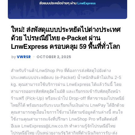
ใหม่! ส่งพัสดุแบบประหยัดไปต่างประเทศ
ด้วย ไปรษณีย์ไทย e-Packet ผ่าน
LnwExpress ครอบคลุม 59 พื้นที่ทั่วโลก
by
VWRSR
OCTOBER 2, 2025
สำหรับร้านค้าLnwShop Pro ที่ต้องการส่งพัสดุไปยังต่าง
ประเทศแบบประหยัดงบ (e-Packet) น้ำหนักสินค้าไม่เกิน 2-5
kg. คุณสามารถใช้บริการผ่าน LnwExpress ได้แล้ววันนี้ โดย
สามารถออกรหัสพัสดุอัตโนมัติ และเรียกรถเข้ารับพัสดุถึงหน้า
ร้านฟรี (Pick-Up) หรือจะนำไป Drop-off ที่สาขาของไปรษณีย์
ไทยก็ได้ พร้อมรองรับระบบเรียกเก็บเงินผ่าน LnwPay ได้อีกด้วย
คุณสามารถดูเงื่อนไขการใช้งานได้ตามข้อมูลด้านล่างนี้ สนใจ
ใช้งานคุณสามารถแจ้งที่ปรึกษา LnwShop Pro หรือติดต่อที่
อีเมล LnwExpress@Lnw.co.th ทำความรู้จักไปรษณีย์ไทย
ไปรษณีย์ไทย เป็นหน่วยงานรัฐวิสากิจที่ดำเนินกิจการรับ-ส่ง