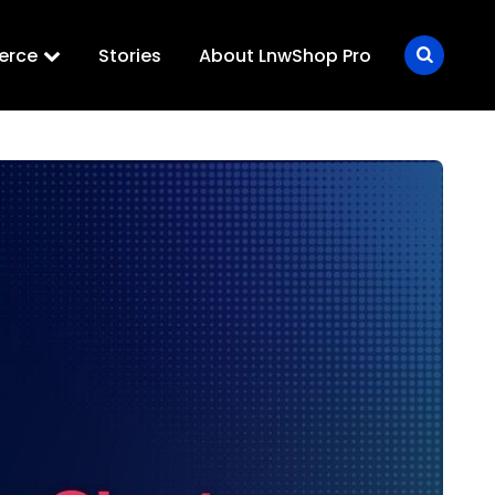
erce
Stories
About LnwShop Pro