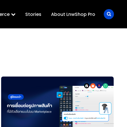
erce
Stories
About LnwShop Pro