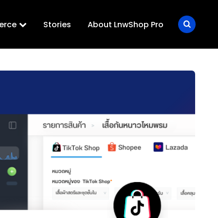
erce
Stories
About LnwShop Pro