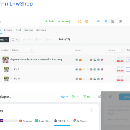
บตาม LnwShop