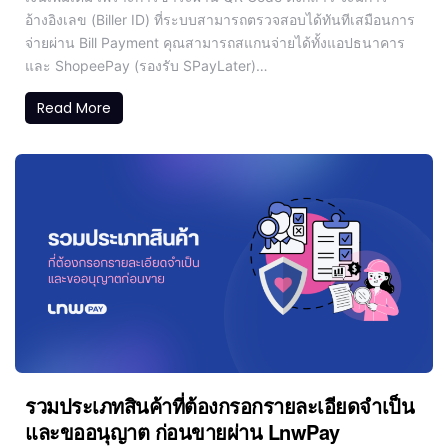
อ้างอิงเลข (Biller ID) ที่ระบบสามารถตรวจสอบได้ทันทีเสมือนการ
จ่ายผ่าน Bill Payment คุณสามารถสแกนจ่ายได้ทั้งแอปธนาคาร
และ ShopeePay (รองรับ SPayLater)…
Read More
รวมประเภทสินค้าที่ต้องกรอกรายละเอียดจำเป็น
และขออนุญาต ก่อนขายผ่าน LnwPay