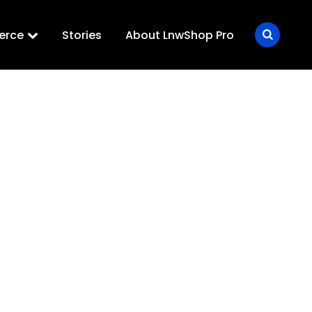
erce
Stories
About LnwShop Pro