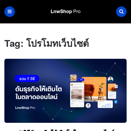
Tag:
โปรโมทเว็บไซต์