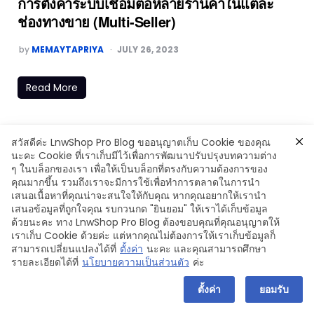
การตั้งค่าระบบเชื่อมต่อหลายร้านค้าในแต่ละ
ช่องทางขาย (Multi-Seller)
by
MEMAYTAPRIYA
JULY 26, 2023
Read More
สวัสดีค่ะ LnwShop Pro Blog ขออนุญาตเก็บ Cookie ของคุณ
นะคะ Cookie ที่เราเก็บมีไว้เพื่อการพัฒนาปรับปรุงบทความต่าง
Copyright © 2024 LnwShop Company Limited
ๆ ในบล็อกของเรา เพื่อให้เป็นบล็อกที่ตรงกับความต้องการของ
คุณมากขึ้น รวมถึงเราจะมีการใช้เพื่อทำการตลาดในการนำ
เสนอเนื้อหาที่คุณน่าจะสนใจให้กับคุณ หากคุณอยากให้เรานำ
เสนอข้อมูลที่ถูกใจคุณ รบกวนกด "ยินยอม" ให้เราได้เก็บข้อมูล
ด้วยนะคะ ทาง LnwShop Pro Blog ต้องขอบคุณที่คุณอนุญาตให้
เราเก็บ Cookie ด้วยค่ะ แต่หากคุณไม่ต้องการให้เราเก็บข้อมูลก็
สามารถเปลี่ยนแปลงได้ที่
ตั้งค่า
นะคะ และคุณสามารถศึกษา
รายละเอียดได้ที่
นโยบายความเป็นส่วนตัว
ค่ะ
ตั้งค่า
ยอมรับ