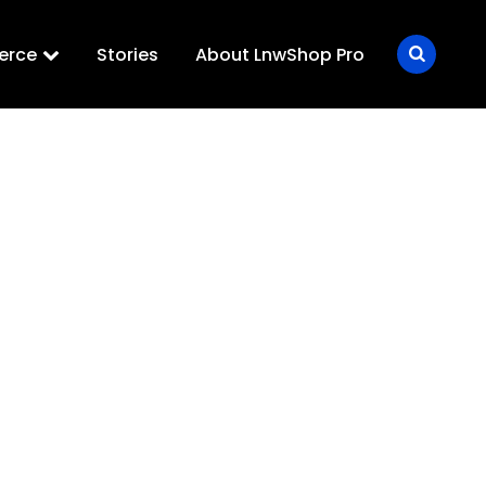
erce
Stories
About LnwShop Pro