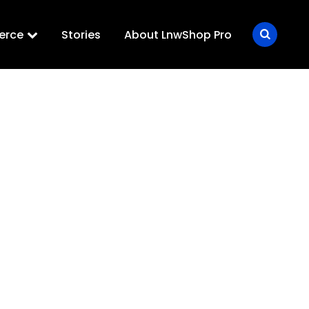
erce
Stories
About LnwShop Pro