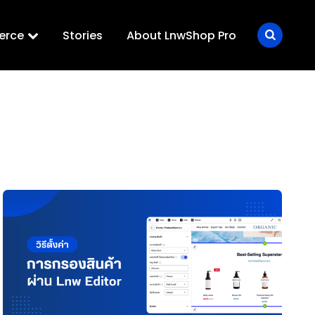
erce
Stories
About LnwShop Pro