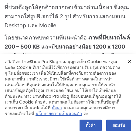
อีกหนึ่ง Section ที่มองข้ามไม่ได้ นั่นคือ
บทความบน
เว็บไซต์
เพราะการเขียนบทความบนเว็บไซต์อย่างต่อ
เนื่อง เป็นเสมือนข้อมูลที่คอยอัปเดตให้ลูกค้าทราบว่า
ร้านค้าของเรายัง Active อยู่เสมอ พร้อมกันนี้ เนื้อหา
ในบทความที่สอดคล้องกับสินค้ายังช่วยส่งผลดีในเรื่อง
ของการค้นหาข้อมูล และการทำ SEO ให้ติด Search
อีกด้วย
สวัสดีค่ะ LnwShop Pro Blog ขออนุญาตเก็บ Cookie ของคุณ
นะคะ Cookie ที่เราเก็บมีไว้เพื่อการพัฒนาปรับปรุงบทความต่าง
ๆ ในบล็อกของเรา เพื่อให้เป็นบล็อกที่ตรงกับความต้องการของ
วิธีเพิ่มภาพบทความ
คุณมากขึ้น รวมถึงเราจะมีการใช้เพื่อทำการตลาดในการนำ
เสนอเนื้อหาที่คุณน่าจะสนใจให้กับคุณ หากคุณอยากให้เรานำ
เสนอข้อมูลที่ถูกใจคุณ รบกวนกด "ยินยอม" ให้เราได้เก็บข้อมูล
1. เข้าสู่ระบบจัดการ LnwShop Pro > ไปที่เมนู
ด้วยนะคะ ทาง LnwShop Pro Blog ต้องขอบคุณที่คุณอนุญาตให้
บทความ
เราเก็บ Cookie ด้วยค่ะ แต่หากคุณไม่ต้องการให้เราเก็บข้อมูลก็
สามารถเปลี่ยนแปลงได้ที่
ตั้งค่า
นะคะ และคุณสามารถศึกษา
2. กด
+ เขียนบทความใหม่
> ใส่หัวข้อบทความ และ
รายละเอียดได้ที่
นโยบายความเป็นส่วนตัว
ค่ะ
เนื้อหา
ตั้งค่า
ยอมรับ