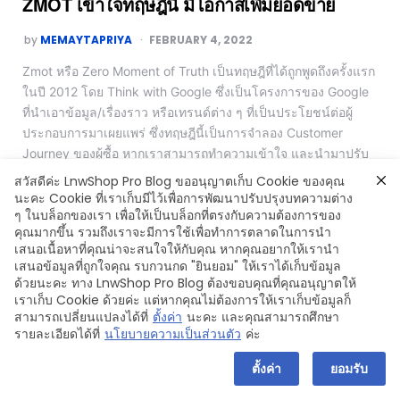
ZMOT เข้าใจทฤษฎีนี้ มีโอกาสเพิ่มยอดขาย
by
MEMAYTAPRIYA
FEBRUARY 4, 2022
Zmot หรือ Zero Moment of Truth เป็นทฤษฎีที่ได้ถูกพูดถึงครั้งแรก
ในปี 2012 โดย Think with Google ซึ่งเป็นโครงการของ Google
ที่นำเอาข้อมูล/เรื่องราว หรือเทรนด์ต่าง ๆ ที่เป็นประโยชน์ต่อผู้
ประกอบการมาเผยแพร่ ซึ่งทฤษฎีนี้เป็นการจำลอง Customer
Journey ของผู้ซื้อ หากเราสามารถทำความเข้าใจ และนำมาปรับ
ใช้กับธุรกิจได้ ก็จะเป็นอีกหนึ่งแนวทางเพิ่มยอดขายให้กับแบรนด์ได้
สวัสดีค่ะ LnwShop Pro Blog ขออนุญาตเก็บ Cookie ของคุณ
อย่างแน่นอนค่ะ
นะคะ Cookie ที่เราเก็บมีไว้เพื่อการพัฒนาปรับปรุงบทความต่าง
ๆ ในบล็อกของเรา เพื่อให้เป็นบล็อกที่ตรงกับความต้องการของ
Read More
คุณมากขึ้น รวมถึงเราจะมีการใช้เพื่อทำการตลาดในการนำ
เสนอเนื้อหาที่คุณน่าจะสนใจให้กับคุณ หากคุณอยากให้เรานำ
เสนอข้อมูลที่ถูกใจคุณ รบกวนกด "ยินยอม" ให้เราได้เก็บข้อมูล
ด้วยนะคะ ทาง LnwShop Pro Blog ต้องขอบคุณที่คุณอนุญาตให้
เราเก็บ Cookie ด้วยค่ะ แต่หากคุณไม่ต้องการให้เราเก็บข้อมูลก็
สามารถเปลี่ยนแปลงได้ที่
ตั้งค่า
นะคะ และคุณสามารถศึกษา
Copyright © 2024 LnwShop Company Limited
รายละเอียดได้ที่
นโยบายความเป็นส่วนตัว
ค่ะ
ตั้งค่า
ยอมรับ