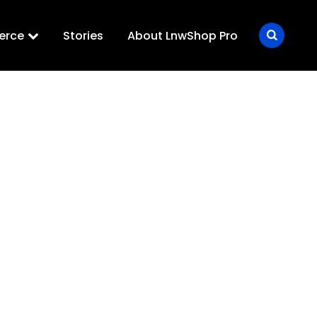
erce
Stories
About LnwShop Pro