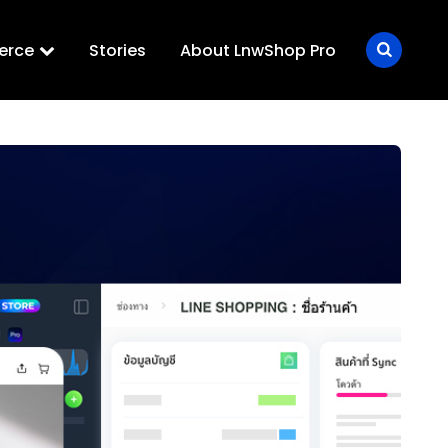
erce
Stories
About LnwShop Pro