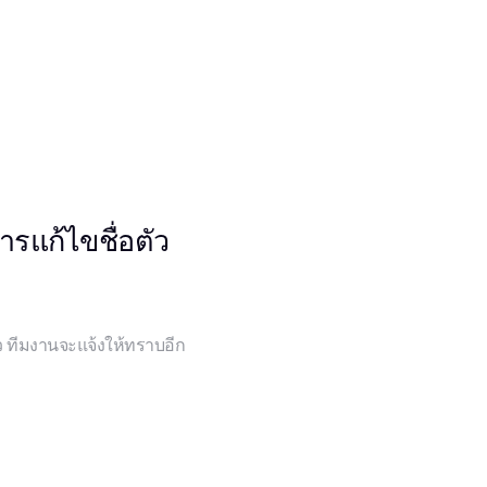
รแก้ไขชื่อตัว
้ว ทีมงานจะแจ้งให้ทราบอีก