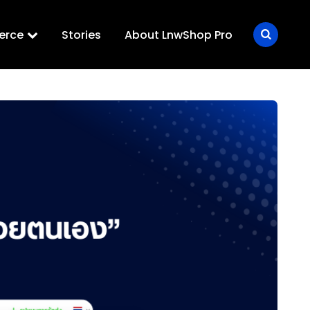
erce
Stories
About LnwShop Pro