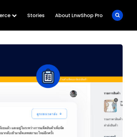
erce
Stories
About LnwShop Pro