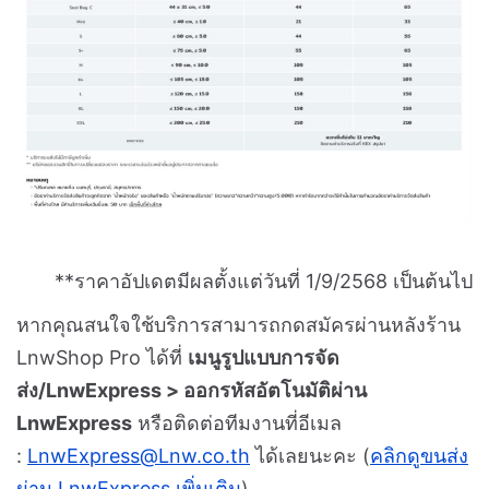
**ราคาอัปเดตมีผลตั้งแต่วันที่ 1/9/2568 เป็นต้นไป
หากคุณสนใจใช้บริการสามารถกดสมัครผ่านหลังร้าน
LnwShop Pro ได้ที่
เมนูรูปแบบการจัด
ส่ง/LnwExpress > ออกรหัสอัตโนมัติผ่าน
LnwExpress
หรือติดต่อทีมงานที่อีเมล
:
LnwExpress@Lnw.co.th
ได้เลยนะคะ (
คลิกดูขนส่ง
ผ่าน LnwExpress เพิ่มเติม
)