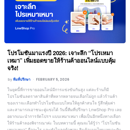
โปรโมชันมาแรงปี 2026: เจาะลึก “โปรเหมา
เหมา” เพิ่มยอดขายให้ร้านค้าออนไลน์แบบคุ้ม
จริง!
by
ทีมที่ปรึกษา
FEBRUARY 5, 2026
ในยุคนี้ที่การขายออนไลน์มีการแข่งขันกันสูง แต่ละร้านก็มี
โปรโมชันลดราคาสินค้าที่หลากหลายจนเลือกไม่ถูก แล้วร้านค้า
ของเราจะเลือกทำโปรโมชันแบบไหนให้ลูกค้าสนใจ รู้สึกคุ้มค่า
และสามารถเอาชนะคู่แข่งได้ วันนี้ทีมที่ปรึกษา LnwShop Pro เลย
อยากแนะนำการจัดโปรฯ แบบเหมาเหมา เพื่อเป็นอีกหนึ่งทางเลือก
ให้ร้านค้าลองพิจารณาค่ะ ในบทความนี้ คุณจะได้รู้ว่า “โปรโมชัน
เหมาเหมา” คืออะไร และทำไมลูกค้าชอบ สินค้าแบบไหนเหมาะกับ