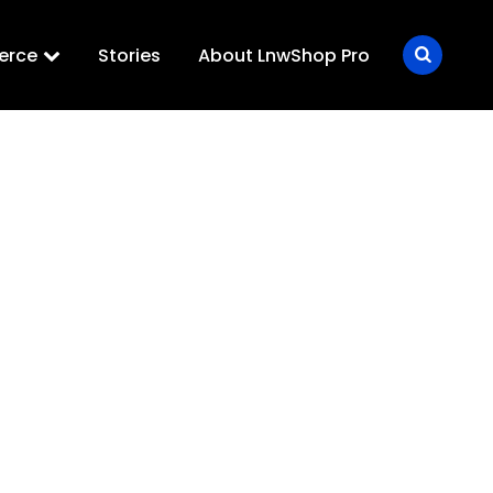
erce
Stories
About LnwShop Pro