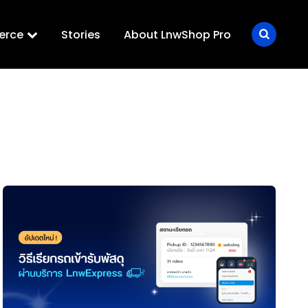
erce
Stories
About LnwShop Pro