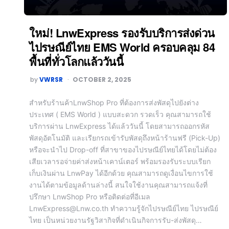
ใหม่! LnwExpress รองรับบริการส่งด่วน
ไปรษณีย์ไทย EMS World ครอบคลุม 84
พื้นที่ทั่วโลกแล้ววันนี้
by
VWRSR
OCTOBER 2, 2025
สำหรับร้านค้าLnwShop Pro ที่ต้องการส่งพัสดุไปยังต่าง
ประเทศ ( EMS World ) แบบสะดวก รวดเร็ว คุณสามารถใช้
บริการผ่าน LnwExpress ได้แล้ววันนี้ โดยสามารถออกรหัส
พัสดุอัตโนมัติ และเรียกรถเข้ารับพัสดุถึงหน้าร้านฟรี (Pick-Up)
หรือจะนำไป Drop-off ที่สาขาของไปรษณีย์ไทยได้โดยไม่ต้อง
เสียเวลารอจ่ายค่าส่งหน้าเคาน์เตอร์ พร้อมรองรับระบบเรียก
เก็บเงินผ่าน LnwPay ได้อีกด้วย คุณสามารถดูเงื่อนไขการใช้
งานได้ตามข้อมูลด้านล่างนี้ สนใจใช้งานคุณสามารถแจ้งที่
ปรึกษา LnwShop Pro หรือติดต่อที่อีเมล
LnwExpress@Lnw.co.th ทำความรู้จักไปรษณีย์ไทย ไปรษณีย์
ไทย เป็นหน่วยงานรัฐวิสากิจที่ดำเนินกิจการรับ-ส่งพัสดุ…