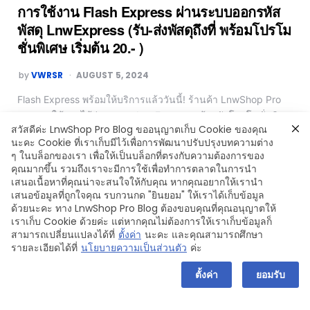
การใช้งาน Flash Express ผ่านระบบออกรหัส
พัสดุ LnwExpress (รับ-ส่งพัสดุถึงที่ พร้อมโปรโม
ชั่นพิเศษ เริ่มต้น 20.- )
by
VWRSR
AUGUST 5, 2024
Flash Express พร้อมให้บริการแล้ววันนี้! ร้านค้า LnwShop Pro
สามารถใช้งานได้ผ่านระบบ LnwExpress พร้อมรับโปรโมชั่นพิ
สวัสดีค่ะ LnwShop Pro Blog ขออนุญาตเก็บ Cookie ของคุณ
เศษ ค่าส่งเริ่มต้นเพียง 1 kg. 20 บาท เท่านั้น และใช้งานระบบ
นะคะ Cookie ที่เราเก็บมีไว้เพื่อการพัฒนาปรับปรุงบทความต่าง
Booking เรียกรถเข้ารับฟรี ไม่มีขั้นต่ำ ดูรายละเอียดการให้บริการ
ๆ ในบล็อกของเรา เพื่อให้เป็นบล็อกที่ตรงกับความต้องการของ
เพิ่มเติมตามด้านล่างนี้
คุณมากขึ้น รวมถึงเราจะมีการใช้เพื่อทำการตลาดในการนำ
เสนอเนื้อหาที่คุณน่าจะสนใจให้กับคุณ หากคุณอยากให้เรานำ
Read More
เสนอข้อมูลที่ถูกใจคุณ รบกวนกด "ยินยอม" ให้เราได้เก็บข้อมูล
ด้วยนะคะ ทาง LnwShop Pro Blog ต้องขอบคุณที่คุณอนุญาตให้
เราเก็บ Cookie ด้วยค่ะ แต่หากคุณไม่ต้องการให้เราเก็บข้อมูลก็
สามารถเปลี่ยนแปลงได้ที่
ตั้งค่า
นะคะ และคุณสามารถศึกษา
รายละเอียดได้ที่
นโยบายความเป็นส่วนตัว
ค่ะ
Copyright © 2024 LnwShop Company Limited
ตั้งค่า
ยอมรับ