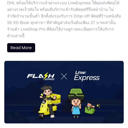
DHL พร้อมให้บริการแล้วผ่านระบบ LnwExpress ให้คุณส่งพัสดุได้
อย่างรวดเร็วทันใจ พร้อมมีบริการเข้ารับพัสดุฟรีถึงหน้าบ้าน ไม่
จำกัดจำนวนขั้นต่ำ อีกทั้งยังรองรับการ Drop-off พัสดุที่ร้านหนังสือ
SE-ED Book ทุกสาขา ที่สำคัญค่าส่งเริ่มต้นเพียง 27 บาทเท่านั้น
ร้านค้า LnwShop Pro ที่ต้องใช้งานดูรายละเอียดการให้บริการ
ด้านล่างนี้
Read More