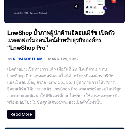
LnwShop ย้ำภาพผู้นำด้านอีคอมเมิร์ซ เปิดตัว
แพลตฟอร์มออนไลน์สำหรับธุรกิจองค์กร
“LnwShop Pro”
by
S.PRASOPTHAM
MARCH 29, 2022
เปิดตัวอย่างเป็นทางการแล้ว เมื่อวันที่ 29 มี.ค.ที่ผ่านมา กับ
LnwShop Pro แพลตฟอร์มออนไลน์สำหรับธุรกิจองค์กร บริษัท
แอลเอ็นดับเบิ้ลยู จำกัด (Lnw Co., Ltd.) ผู้นำด้านการให้บริการ
อีคอมเมิร์ซ ได้ประกาศตัว LnwShop Pro แพลตฟอร์มออนไลน์ที่ถูก
ออกแบบและพัฒนาให้มีฟีเจอร์ที่ตอบโจทย์การใช้งานของทุกธุรกิจ
พร้อมมอบโปรโมชั่นสุดพิเศษเฉพาะช่วงเปิดตัวนี้เท่านั้น
Read More