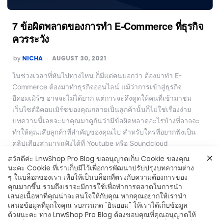
7 ข้อผิดพลาดของการทำ E-Commerce ที่ธุรกิจ
ควรระวัง
by
NICHA
AUGUST 30, 2021
ในช่วงเวลาที่หันไปทางไหน ก็มีแต่คนบอกว่า ต้องมาทำ E-
Commerce ต้องมาทำธุรกิจออนไลน์ แม้ว่าการเข้าสู่ธุรกิจ
อีคอมเมิร์ซ อาจจะไม่ได้ยาก แต่การจะดึงดูดให้คนที่เข้ามาชม
เว็บไซต์อีคอมเมิร์ซของคุณกลายเป็นลูกค้านั้นก็ไม่ใช่เรื่องง่าย
บทความนี้เลยจะมาคุณมาดูกันว่ามีข้อผิดพลาดอะไรบ้างที่อาจจะ
ทำให้คุณเสียลูกค้าที่สำคัญของคุณไป สำหรับใครที่อยากฟังเป็น
คลิปเสียงสามารถฟังได้ที่ Youtube หรือ Soundcloud
สวัสดีค่ะ LnwShop Pro Blog ขออนุญาตเก็บ Cookie ของคุณ
Read More
นะคะ Cookie ที่เราเก็บมีไว้เพื่อการพัฒนาปรับปรุงบทความต่าง
ๆ ในบล็อกของเรา เพื่อให้เป็นบล็อกที่ตรงกับความต้องการของ
คุณมากขึ้น รวมถึงเราจะมีการใช้เพื่อทำการตลาดในการนำ
เสนอเนื้อหาที่คุณน่าจะสนใจให้กับคุณ หากคุณอยากให้เรานำ
เสนอข้อมูลที่ถูกใจคุณ รบกวนกด "ยินยอม" ให้เราได้เก็บข้อมูล
ด้วยนะคะ ทาง LnwShop Pro Blog ต้องขอบคุณที่คุณอนุญาตให้