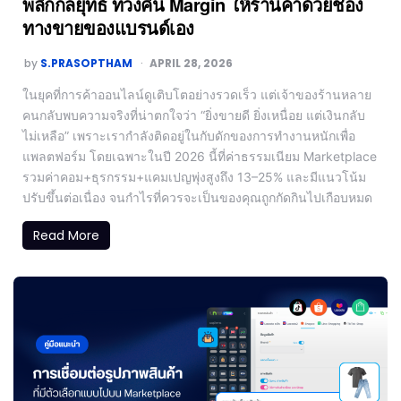
พลิกกลยุทธ์ ทวงคืน Margin ให้ร้านค้าด้วยช่อง
ทางขายของแบรนด์เอง
by
S.PRASOPTHAM
APRIL 28, 2026
ในยุคที่การค้าออนไลน์ดูเติบโตอย่างรวดเร็ว แต่เจ้าของร้านหลาย
คนกลับพบความจริงที่น่าตกใจว่า “ยิ่งขายดี ยิ่งเหนื่อย แต่เงินกลับ
ไม่เหลือ” เพราะเรากำลังติดอยู่ในกับดักของการทำงานหนักเพื่อ
แพลตฟอร์ม โดยเฉพาะในปี 2026 นี้ที่ค่าธรรมเนียม Marketplace
รวมค่าคอม+ธุรกรรม+แคมเปญพุ่งสูงถึง 13–25% และมีแนวโน้ม
ปรับขึ้นต่อเนื่อง จนกำไรที่ควรจะเป็นของคุณถูกกัดกินไปเกือบหมด
Read More