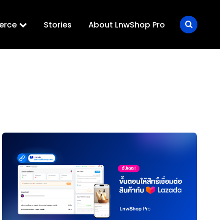
erce
Stories
About LnwShop Pro