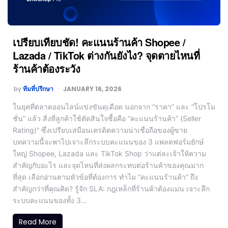
เปรียบเทียบชัด! คะแนนร้านค้า Shopee /
Lazada / TikTok ต่างกันยังไง? จุดตายไหนที่
ร้านค้าต้องระวัง
by
ทีมที่ปรึกษา
JANUARY 16, 2026
ในยุคที่ตลาดออนไลน์แข่งขันดุเดือด นอกจาก “ราคา” และ “โปรโม
ชั่น” แล้ว สิ่งที่ลูกค้าใช้ตัดสินใจซื้อคือ “คะแนนร้านค้า” (Seller
Rating)” ซึ่งเปรียบเสมือนเครดิตความน่าเชื่อถือของผู้ขาย
บทความนี้จะพาไปเจาะลึกระบบคะแนนของ 3 แพลตฟอร์มยักษ์
ใหญ่ Shopee, Lazada และ TikTok Shop ว่าแต่ละเจ้าให้ความ
สำคัญกับอะไร และจุดไหนที่ส่งผลกระทบต่อร้านค้าของคุณมาก
ที่สุด เลือกอ่านตามหัวข้อที่ต้องการ ทำไม “คะแนนร้านค้า” ถึง
สำคัญกว่าที่คุณคิด? รู้จัก SLA: กฎเหล็กที่ร้านค้าต้องแม่น เจาะลึก
ระบบคะแนนของทั้ง 3…
Read More