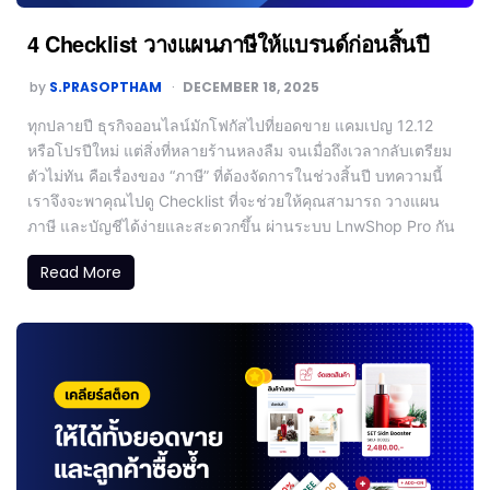
4 Checklist วางแผนภาษีให้แบรนด์ก่อนสิ้นปี
by
S.PRASOPTHAM
DECEMBER 18, 2025
ทุกปลายปี ธุรกิจออนไลน์มักโฟกัสไปที่ยอดขาย แคมเปญ 12.12
หรือโปรปีใหม่ แต่สิ่งที่หลายร้านหลงลืม จนเมื่อถึงเวลากลับเตรียม
ตัวไม่ทัน คือเรื่องของ “ภาษี” ที่ต้องจัดการในช่วงสิ้นปี บทความนี้
เราจึงจะพาคุณไปดู Checklist ที่จะช่วยให้คุณสามารถ วางแผน
ภาษี และบัญชีได้ง่ายและสะดวกขึ้น ผ่านระบบ LnwShop Pro กัน
Read More