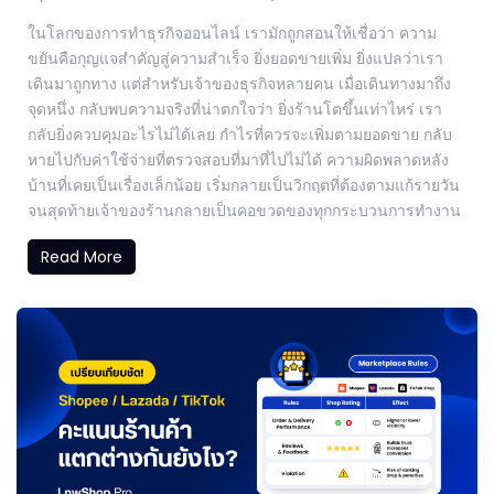
ในโลกของการทำธุรกิจออนไลน์ เรามักถูกสอนให้เชื่อว่า ความ
ขยันคือกุญแจสำคัญสู่ความสำเร็จ ยิ่งยอดขายเพิ่ม ยิ่งแปลว่าเรา
เดินมาถูกทาง แต่สำหรับเจ้าของธุรกิจหลายคน เมื่อเดินทางมาถึง
จุดหนึ่ง กลับพบความจริงที่น่าตกใจว่า ยิ่งร้านโตขึ้นเท่าไหร่ เรา
กลับยิ่งควบคุมอะไรไม่ได้เลย กำไรที่ควรจะเพิ่มตามยอดขาย กลับ
หายไปกับค่าใช้จ่ายที่ตรวจสอบที่มาที่ไปไม่ได้ ความผิดพลาดหลัง
บ้านที่เคยเป็นเรื่องเล็กน้อย เริ่มกลายเป็นวิกฤตที่ต้องตามแก้รายวัน
จนสุดท้ายเจ้าของร้านกลายเป็นคอขวดของทุกกระบวนการทำงาน
Read More